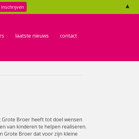
F
T
E
▲
a
w
m
c
i
a
e
t
i
b
t
l
o
e
o
r
k
rs
laatste nieuws
contact
g Grote Broer heeft tot doel wensen
n van kinderen te helpen realiseren.
n Grote Broer dat voor zijn kleine