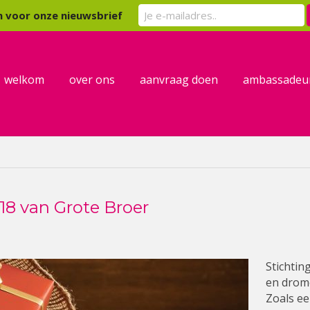
er kind
 in voor onze nieuwsbrief
welkom
over ons
aanvraag doen
ambassadeu
18 van Grote Broer
Stichtin
en drome
Zoals ee