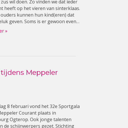
 zus wil doen. Zo vinden we dat ieder
ht heeft op het vieren van sinterklaas.
e ouders kunnen hun kind(eren) dat
eluk geven. Soms is er gewoon even…
er »
tijdens Meppeler
g 8 februari vond het 32e Sportgala
eppeler Courant plaats in
urg Ogterop. Ook jonge talenten
n de schijnwerpers gezet. Stichting