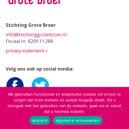
Stichting Grote Broer
info@stichtinggrotebroer.nl
Fiscaal nr. 8209.11.288
privacy statement »
Volg ons ook op social media:
We gebruiken functionele en analytische cookies om ervoor te
zorgen dat onze website zo soepel mogelijk draait. Als u
doorgaat met het gebruiken van de website, gaan we er vanuit
dat u hiermee instemt.
akkoord
algemene voorwaarden
(c) Stichting Grote Boer - ontwerp & bouw:
Marc Hoppen