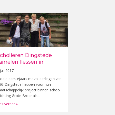
cholieren Dingstede
amelen flessen in
juli 2017
nkele eerstejaars mavo leerlingen van
SG Dingstede hebben voor hun
aatschappelijk project binnen school
tichting Grote Broer als…
Grote Broer
about Scholieren Dingstede zamelen flessen in
es verder »