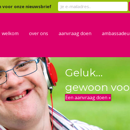
er kind
 in voor onze nieuwsbrief
welkom
over ons
aanvraag doen
ambassadeu
Geluk...
gewoon voor
Een aanvraag doen »