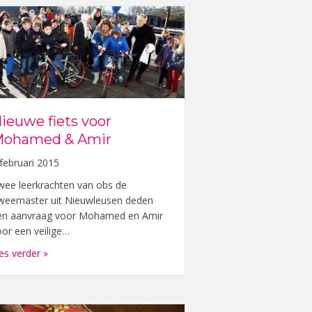
ieuwe fiets voor
ohamed & Amir
 februari 2015
wee leerkrachten van obs de
weemaster uit Nieuwleusen deden
en aanvraag voor Mohamed en Amir
oor een veilige…
e Broer
about Nieuwe fiets voor Mohamed & Amir
es verder »