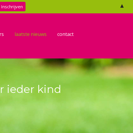
Facebook
Twitter
Email
▲
rs
laatste nieuws
contact
 ieder kind