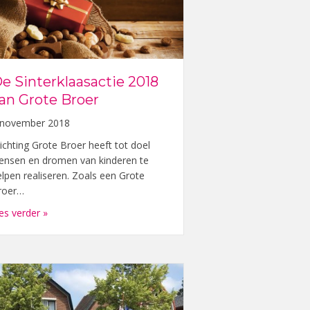
e Sinterklaasactie 2018
an Grote Broer
 november 2018
ichting Grote Broer heeft tot doel
ensen en dromen van kinderen te
elpen realiseren. Zoals een Grote
roer…
about De Sinterklaasactie 2018 van Grote Broer
es verder »
n aan Podium Meppel