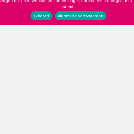
1
zorgen dat onze website zo soepel mogelijk draait. Als u doorgaat met
instemt.
H
akkoord
algemene voorwaarden
M
m
le
Circus Okidoki krijgt
donatie van Grote Broer
20 maart 2018
Kindercircus Okidoki uit Meppel heeft
een donatie van 1000 euro ontvangen
van Stichting Grote Broer. Het geld
gaat…
J
o
about Circus Okidoki krijgt donatie van G
lees verder »
a