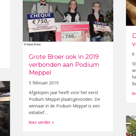
D
v
6
Grote Broer ook in 2019
g dutchman’in de sneeuw
St
verbonden aan Podium
w
Meppel
h
5 februari 2019
B
Afgelopen jaar heeft voor het eerst
le
Podium Meppel plaatsgevonden. De
winnaar in de Podium Meppel is een
initiatief…
about Grote Broer ook in 2019 verbonde
lees verder »