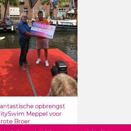
antastische opbrengst
itySwim Meppel voor
Grote Broer
rote Broer