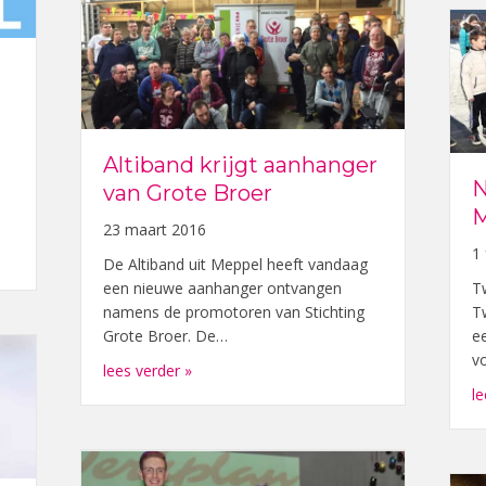
Altiband krijgt aanhanger
N
van Grote Broer
M
23 maart 2016
1
City Swim voor Grote Broer
De Altiband uit Meppel heeft vandaag
een nieuwe aanhanger ontvangen
T
namens de promotoren van Stichting
T
Grote Broer. De…
e
v
about Altiband krijgt aanhanger van Grot
lees verder »
le