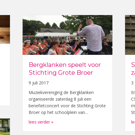
Bergklanken speelt voor
S
Stichting Grote Broer
z
9 juli 2017
3 
Muziekvereniging de Bergklanken
E
017
organiseerde zaterdag 8 juli een
C
benefietconcert voor de Stichting Grote
m
Broer op het schoolplein van…
S
about Bergklanken speelt voor Stichting 
lees verder »
le