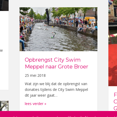
ie
Opbrengst City Swim
Meppel naar Grote Broer
25 mei 2018
ngt donatie van Zuidwesthoek
Wat zijn we blij dat de opbrengst van
donaties tijdens de City Swim Meppel
F
dit jaar weer gaat…
C
about Opbrengst City Swim Meppel naar 
lees verder »
G