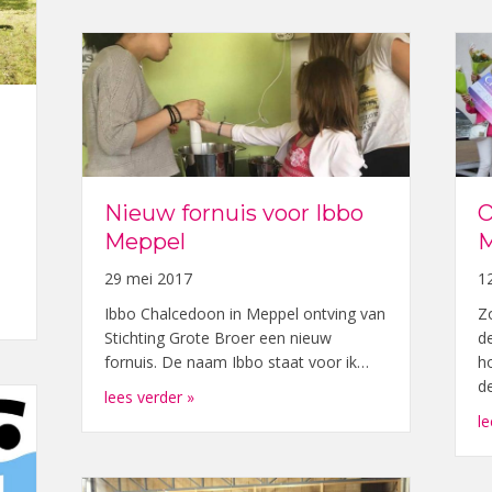
Nieuw fornuis voor Ibbo
O
Meppel
M
29 mei 2017
1
oor elk kind!
Ibbo Chalcedoon in Meppel ontving van
Z
Stichting Grote Broer een nieuw
d
fornuis. De naam Ibbo staat voor ik…
h
d
about Nieuw fornuis voor Ibbo Meppel
lees verder »
le