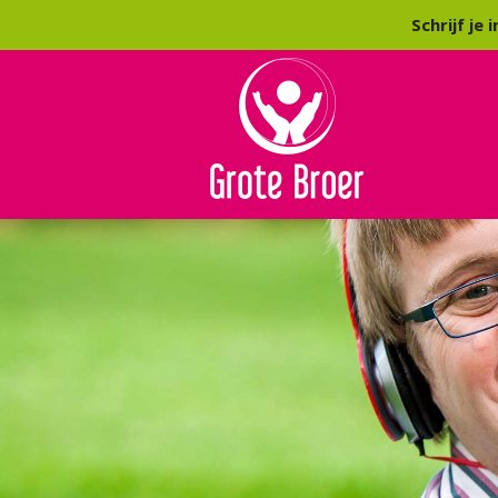
Stichting Grote Broer: Geluk...gewoon voor ied
Schrijf je