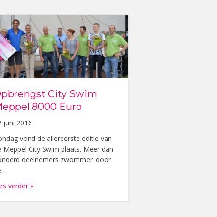
pbrengst City Swim
eppel 8000 Euro
2 juni 2016
ondag vond de allereerste editie van
e Meppel City Swim plaats. Meer dan
onderd deelnemers zwommen door
e…
about Opbrengst City Swim Meppel 8000 Euro
es verder »